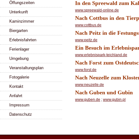
In den Spreewald zum Kah
Öffungszeiten
www.spreewald-online.de
Unterkunft
Nach Cottbus in den Tierpa
Kaminzimmer
www.cottbus.de
Biergarten
Nach Peitz in die Festun
Erlebnisfahrten
www.peitz.de
Ein Besuch im Erlebnispa
Ferienlager
www.erlebnispark-teichland.de
Umgebung
Nach Forst zum Ostdeuts
Veranstaltungsplan
www.forst.de
Nach Neuzelle zum Kloster
Fotogalerie
www.neuzelle.de
Kontakt
Nach Guben und Gubin
Anfahrt
www.guben.de
;
www.gubin.pl
Impressum
Datenschutz